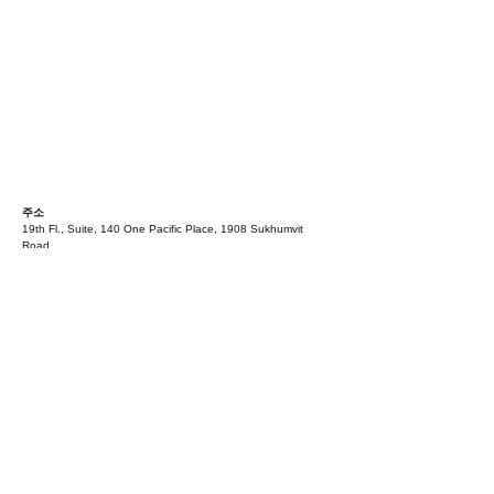
​주소
19th Fl., Suite, 140 One Pacific Place, 1908 Sukhumvit
Road,
Khlong Toei, Bangkok 10110, Thailand
연락처
E.
swwoo@liwulaw.com
T.
+84-36-987-0127
(우승원 변호사)
​지도 보기