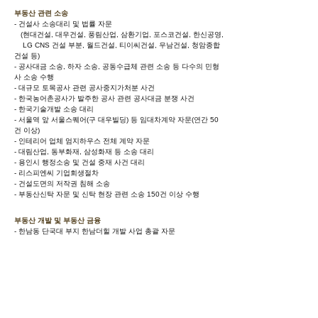
부동산 관련 소송
- 건설사 소송대리 및 법률 자문
(현대건설, 대우건설, 풍림산업, 삼환기업, 포스코건설, 한신공영,
LG CNS 건설 부분, 월드건설, 티이씨건설, 우남건설, 청암종합
건설 등)
- 공사대금 소송, 하자 소송, 공동수급체 관련 소송 등 다수의 민형
사 소송 수행
- 대규모 토목공사 관련 공사중지가처분 사건
- 한국농어촌공사가 발주한 공사 관련 공사대금 분쟁 사건
- 한국기술개발 소송 대리
- 서울역 앞 서울스퀘어(구 대우빌딩) 등 임대차계약 자문(연간 50
건 이상)
- 인테리어 업체 엄지하우스 전체 계약 자문
- 대림산업, 동부화재, 삼성화재 등 소송 대리
- 용인시 행정소송 및 건설 중재 사건 대리
- 리스피엔씨 기업회생절차
- 건설도면의 저작권 침해 소송
- 부동산신탁 자문 및 신탁 현장 관련 소송 150건 이상 수행
부동산 개발 및 부동산 금융
- 한남동 단국대 부지 한남더힐 개발 사업 총괄 자문
- 용인 양지 발트하우스 개발 사업 등 자문
- 각종 프로젝트파이낸싱 관련 금융기관, 시행사, 시공사 자문
- 각종 프로젝트파이낸싱 관련 제반 계약서 작성 업무
- 각종 매매계약 관련 업무
(화도물류센터 매각업무, 한화증권 사옥 일부 매입업무 등)