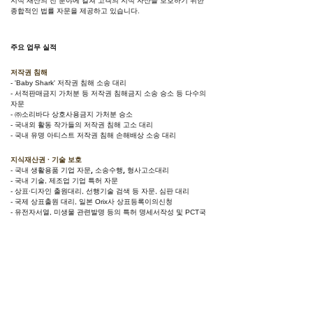
지식 재산의 전 분야에 걸쳐 고객의 지식 자산을 보호하기 위한
종합적인 법률 자문을 제공하고 있습니다.
주요 업무 실적
저작권 침해
- 'Baby Shark' 저작권 침해 소송 대리
서적판매금지 가처분 등 저작권 침해금지 소송 승소 등 다수의
-
자문
㈜소리바다 상호사용금지 가처분 승소
-
- 국내외 활동 작가들의 저작권 침해 고소 대리
- 국내 유명 아티스트 저작권 침해 손해배상 소송 대리
지식재산권 · 기술 보호
국내 생활용품 기업 자문, 소송수행, 형사고소대리
-
- 국내 기술, 제조업 기업 특허 자문
- 상표∙디자인 출원대리, 선행기술 검색 등 자문, 심판 대리
- 국제 상표출원 대리, 일본 Orix사 상표등록이의신청
- 유전자서열, 미생물 관련발명 등의 특허 명세서작성 및 PCT국
제출원 대리
헬스케이장비 관련 영업비밀침해, 저작권법위반 등 소송
-
LCD검사장비 관련 특허침해, 영업비밀침해 등 각종 심판, 소송
-
승소
- 중소기업 기술보호 법률 자문(중소벤처기업부/대중소농어업재
단)
- 전직금지 및 영업비밀 침해금지 가처분
- 콘텐츠분쟁조정위원회 · 한국저작권위원회 법률 자문 / 저작권
감정